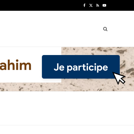
F
X
R
Y
a
(
S
o
c
T
S
u
e
w
T
b
i
u
o
t
b
o
t
e
k
e
r
)