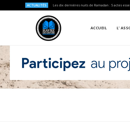
ACTUALITÉS
Les dix dernières nuits de Ramadan : 5 actes esse
ACCUEIL
L’ AS