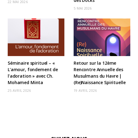
des Docks
22 MAI 2026
5 MAI 2026
Séminaire spirituel – «
Retour sur la 12ème
L’amour, fondement de
Rencontre Annuelle des
l’adoration » avec Ch.
Musulmans du Havre |
Mohamed Minta
(Re)Naissance Spirituelle
25 AVRIL 2026
19 AVRIL 2026