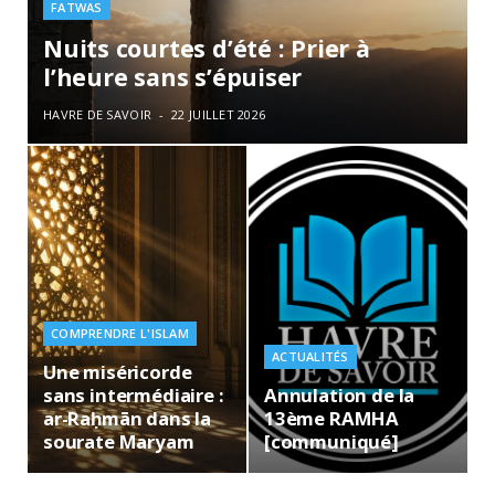
FATWAS
Nuits courtes d’été : Prier à
l’heure sans s’épuiser
HAVRE DE SAVOIR
22 JUILLET 2026
COMPRENDRE L'ISLAM
ACTUALITÉS
Une miséricorde
sans intermédiaire :
Annulation de la
ar-Raḥmān dans la
13ème RAMHA
sourate Maryam
[communiqué]