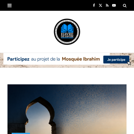
F
X
R
Y
a
(
S
o
c
T
S
u
e
w
T
b
i
u
o
t
b
o
t
e
k
e
r
)