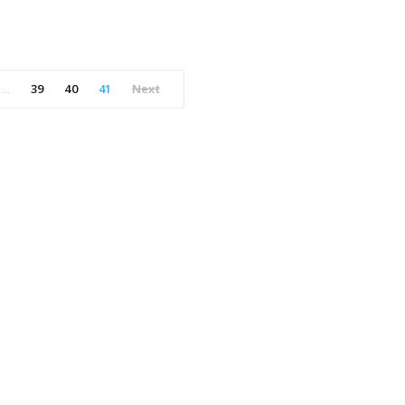
39
40
41
Next
…