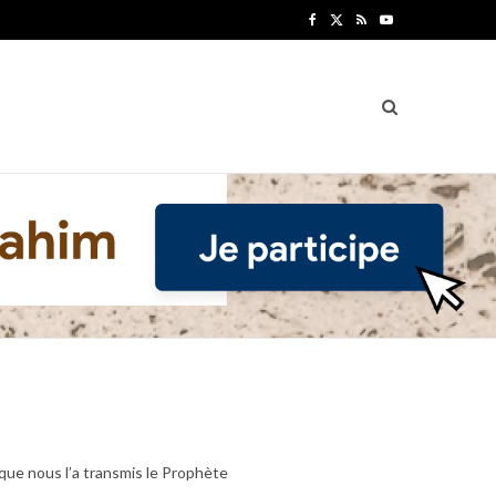
F
X
R
Y
a
(
S
o
c
T
S
u
e
w
T
b
i
u
o
t
b
o
t
e
k
e
r
)
 que nous l’a transmis le Prophète