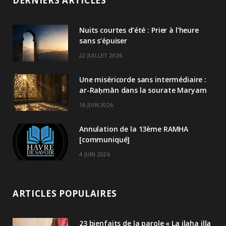
DERNIERS ARTICLES
Nuits courtes d’été : Prier à l’heure
sans s’épuiser
22 JUILLET 2026
Une miséricorde sans intermédiaire :
ar-Raḥmān dans la sourate Maryam
16 JUIN 2026
Annulation de la 13ème RAMHA
[communiqué]
4 JUIN 2026
ARTICLES POPULAIRES
23 bienfaits de la parole « La ilaha illa