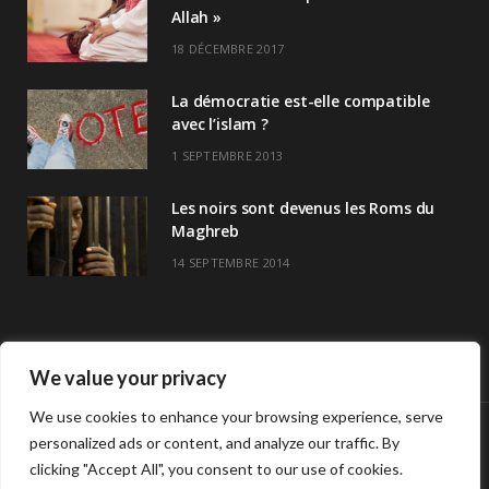
Allah »
18 DÉCEMBRE 2017
La démocratie est-elle compatible
avec l’islam ?
1 SEPTEMBRE 2013
Les noirs sont devenus les Roms du
Maghreb
14 SEPTEMBRE 2014
We value your privacy
We use cookies to enhance your browsing experience, serve
personalized ads or content, and analyze our traffic. By
© Copyright Havre De Savoir 2024
clicking "Accept All", you consent to our use of cookies.
L’association
Horaires de prières >>
Contact
L’association Havre de savoir