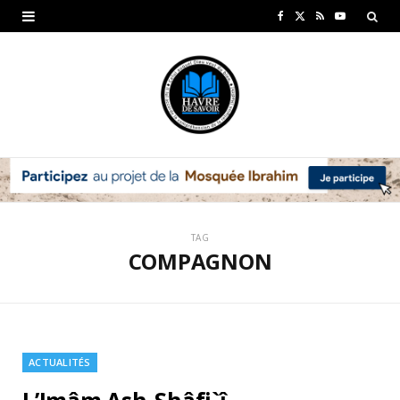
F
X
R
Y
a
(
S
o
c
T
S
u
e
w
T
b
i
u
o
t
b
o
t
e
TAG
k
e
COMPAGNON
r
)
ACTUALITÉS