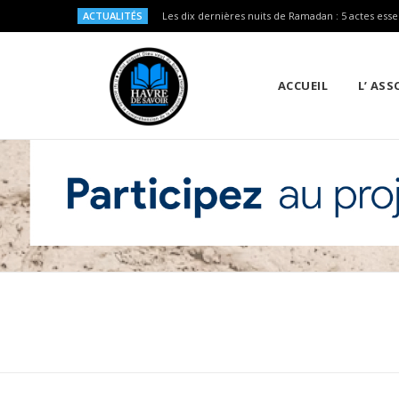
ACTUALITÉS
Les dix dernières nuits de Ramadan : 5 actes esse
ACCUEIL
L’ AS