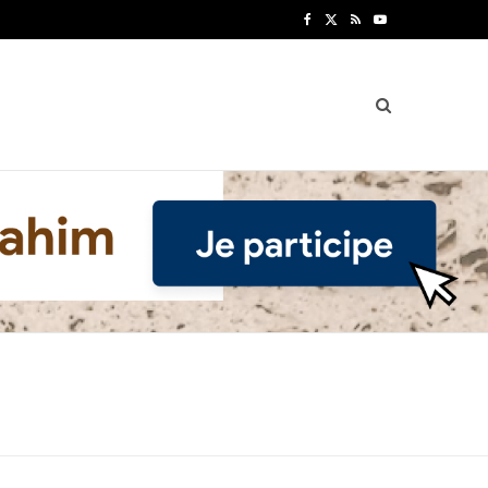
F
X
R
Y
a
(
S
o
c
T
S
u
e
w
T
b
i
u
o
t
b
o
t
e
k
e
r
)