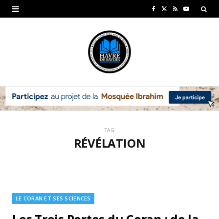
F
X
R
Y
a
(
S
o
c
T
S
u
e
w
T
b
i
u
o
t
b
o
t
e
TAG
k
e
RÉVÉLATION
r
)
LE CORAN ET SES SCIENCES