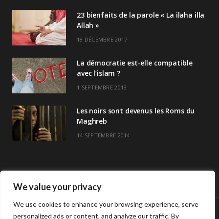
23 bienfaits de la parole « La ilaha illa
Allah »
18 DÉCEMBRE 2017
La démocratie est-elle compatible
avec l’islam ?
1 SEPTEMBRE 2013
Les noirs sont devenus les Roms du
Maghreb
14 SEPTEMBRE 2014
We value your privacy
We use cookies to enhance your browsing experience, serve
personalized ads or content, and analyze our traffic. By
© Copyright Havre De Savoir 2024