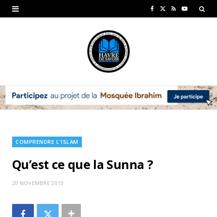
F
X
R
Y
a
(
S
o
c
T
S
u
e
w
T
b
i
u
o
t
b
o
t
e
k
e
COMPRENDRE L'ISLAM
r
Qu’est ce que la Sunna ?
)
20 NOVEMBRE 2013