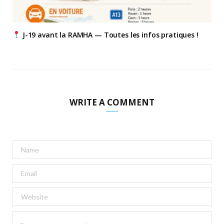
J-19 avant la RAMHA — Toutes les infos pratiques !
WRITE A COMMENT
A
l
t
e
r
n