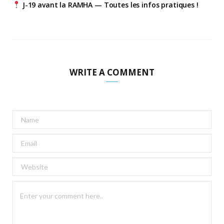
J-19 avant la RAMHA — Toutes les infos pratiques !
WRITE A COMMENT
A
l
t
e
r
n
a
t
i