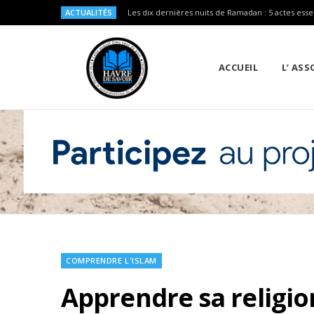
ACTUALITÉS
Les dix dernières nuits de Ramadan : 5 actes esse
ACCUEIL
L’ AS
COMPRENDRE L'ISLAM
Apprendre sa religio