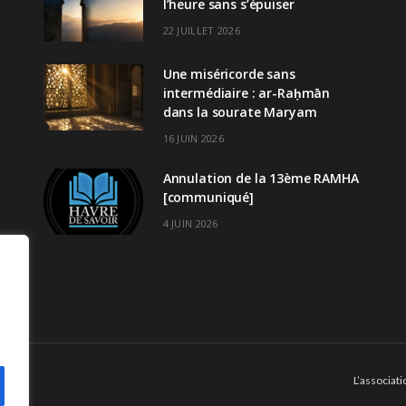
l’heure sans s’épuiser
22 JUILLET 2026
Une miséricorde sans
intermédiaire : ar-Raḥmān
dans la sourate Maryam
16 JUIN 2026
Annulation de la 13ème RAMHA
[communiqué]
4 JUIN 2026
L’associati