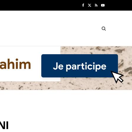
F
X
R
Y
a
(
S
o
c
T
S
u
e
w
T
b
i
u
o
t
b
o
t
e
k
e
r
)
NI