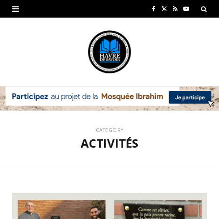
F
X
R
Y
a
(
S
o
c
T
S
u
e
w
T
b
i
u
o
t
b
o
t
e
CATEGORY
k
e
ACTIVITÉS
r
)