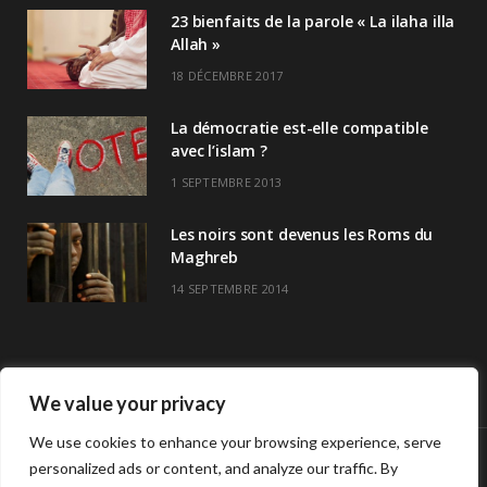
23 bienfaits de la parole « La ilaha illa
Allah »
18 DÉCEMBRE 2017
La démocratie est-elle compatible
avec l’islam ?
1 SEPTEMBRE 2013
Les noirs sont devenus les Roms du
Maghreb
14 SEPTEMBRE 2014
We value your privacy
We use cookies to enhance your browsing experience, serve
personalized ads or content, and analyze our traffic. By
© Copyright Havre De Savoir 2024