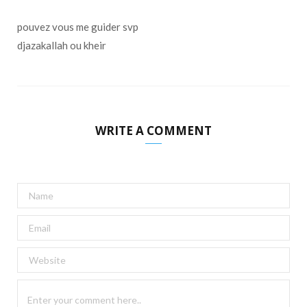
pouvez vous me guider svp
djazakallah ou kheir
WRITE A COMMENT
A
l
t
e
r
n
a