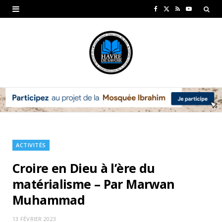
F
X
R
Y
a
(
S
o
c
T
S
u
e
w
T
b
i
u
o
t
b
o
t
e
k
e
ACTIVITÉS
r
Croire en Dieu à l’ère du
)
matérialisme – Par Marwan
Muhammad
13 FÉVRIER 2023