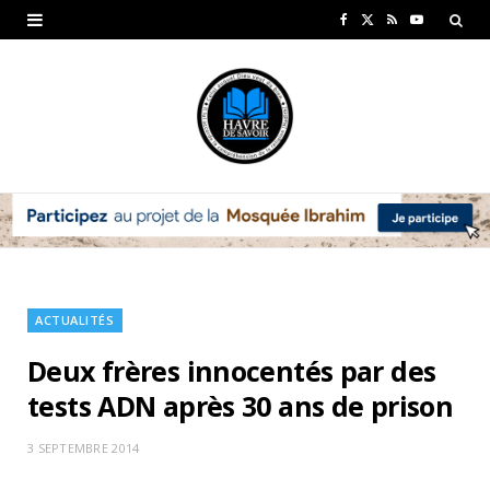
F
X
R
Y
a
(
S
o
c
T
S
u
e
w
T
b
i
u
o
t
b
o
t
e
k
e
ACTUALITÉS
r
Deux frères innocentés par des
)
tests ADN après 30 ans de prison
3 SEPTEMBRE 2014