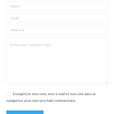
A
l
t
e
r
n
a
t
i
v
e
:
Enregistrer mon nom, mon e-mail et mon site dans le
navigateur pour mon prochain commentaire.