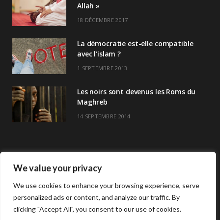
Allah »
18 DÉCEMBRE 2017
La démocratie est-elle compatible
avec l’islam ?
1 SEPTEMBRE 2013
Les noirs sont devenus les Roms du
Maghreb
14 SEPTEMBRE 2014
We value your privacy
We use cookies to enhance your browsing experience, serve
personalized ads or content, and analyze our traffic. By
© Copyright Havre De Savoir 2024
clicking "Accept All", you consent to our use of cookies.
L’association
Horaires de prières >>
Contact
L’association Havre de savoir