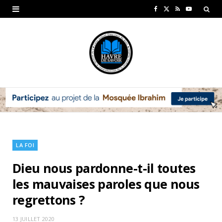
F
X
R
Y
a
(
S
o
c
T
S
u
e
w
T
b
i
u
o
t
b
o
t
e
k
e
LA FOI
r
Dieu nous pardonne-t-il toutes
)
les mauvaises paroles que nous
regrettons ?
13 JUILLET 2020