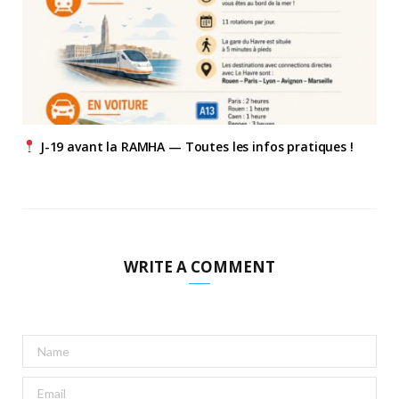
J-19 avant la RAMHA — Toutes les infos pratiques !
WRITE A COMMENT
A
l
t