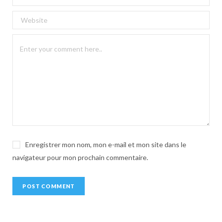
e
r
n
a
t
i
v
e
:
Enregistrer mon nom, mon e-mail et mon site dans le
navigateur pour mon prochain commentaire.