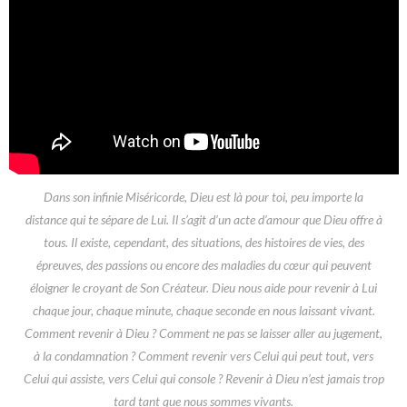
Dans son infinie Miséricorde, Dieu est là pour toi, peu importe la
distance qui te sépare de Lui. Il s’agit d’un acte d’amour que Dieu offre à
tous. Il existe, cependant, des situations, des histoires de vies, des
épreuves, des passions ou encore des maladies du cœur qui peuvent
éloigner le croyant de Son Créateur. Dieu nous aide pour revenir à Lui
chaque jour, chaque minute, chaque seconde en nous laissant vivant.
Comment revenir à Dieu ? Comment ne pas se laisser aller au jugement,
à la condamnation ? Comment revenir vers Celui qui peut tout, vers
Celui qui assiste, vers Celui qui console ? Revenir à Dieu n’est jamais trop
tard tant que nous sommes vivants.