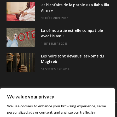
23 bienfaits de la parole « La ilaha illa
Allah »
18 DÉCEMBRE 2017
La démocratie est-elle compatible
avec l’islam ?
1 SEPTEMBRE 2013
Les noirs sont devenus les Roms du
Maghreb
14 SEPTEMBRE 2014
We value your privacy
We use cookies to enhance your browsing experience, serve
personalized ads or content, and analyze our traffic. By
© Copyright Havre De Savoir 2024