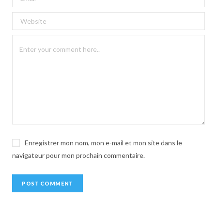
e
r
n
a
t
i
v
e
:
Enregistrer mon nom, mon e-mail et mon site dans le
navigateur pour mon prochain commentaire.