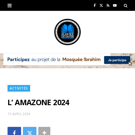
F
X
R
Y
a
(
S
o
c
T
S
u
e
w
T
b
i
u
o
t
b
o
t
e
k
e
ACTIVITÉS
r
L’ AMAZONE 2024
)
15 AVRIL 2024