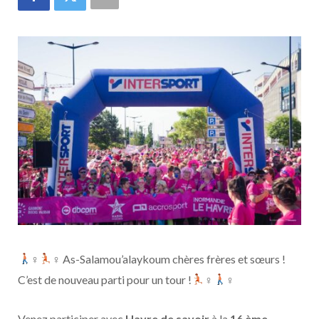
‍♀
‍♀ As-Salamou’alaykoum chères frères et sœurs !
C’est de nouveau parti pour un tour !
‍♀
‍♀
Venez participer avec
Havre de savoir
à la
16 ème