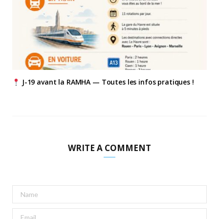
J-19 avant la RAMHA — Toutes les infos pratiques !
WRITE A COMMENT
A
l
t