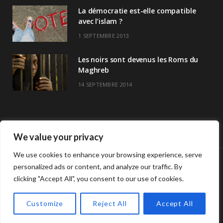
La démocratie est-elle compatible
avec l’islam ?
1 SEPTEMBRE 2013
Les noirs sont devenus les Roms du
Maghreb
14 SEPTEMBRE 2014
We value your privacy
We use cookies to enhance your browsing experience, serve
personalized ads or content, and analyze our traffic. By
© Copyright Havre De Savoir 2024
clicking "Accept All", you consent to our use of cookies.
L’association
Horaires de prières >>
Contact
L’association Havre de savoir
Customize
Reject All
Accept All
TOP