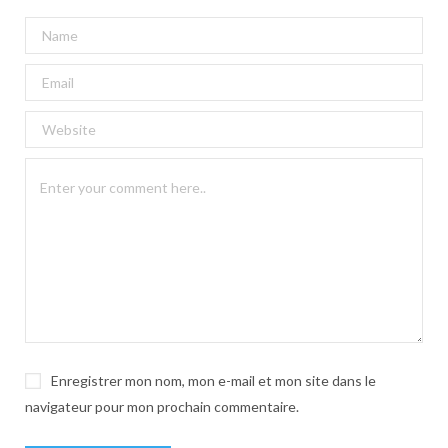
A
l
t
e
r
n
a
t
i
v
e
:
Enregistrer mon nom, mon e-mail et mon site dans le
navigateur pour mon prochain commentaire.