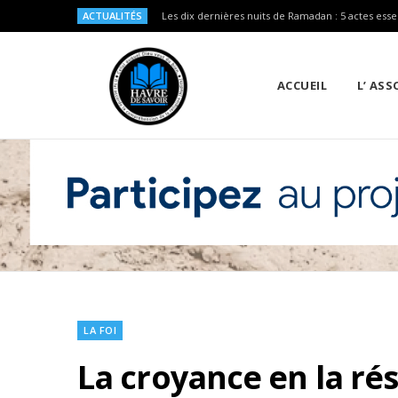
ACTUALITÉS
Les dix dernières nuits de Ramadan : 5 actes esse
ACCUEIL
L’ AS
LA FOI
La croyance en la ré