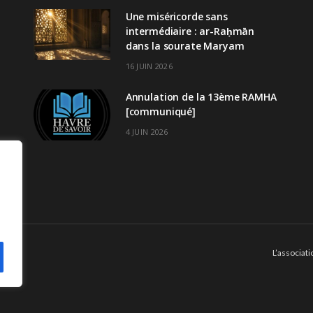
Une miséricorde sans
intermédiaire : ar-Raḥmān
dans la sourate Maryam
16 JUIN 2026
Annulation de la 13ème RAMHA
[communiqué]
4 JUIN 2026
L’associati