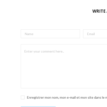
WRITE
A
l
t
e
r
n
a
t
i
v
e
Enregistrer mon nom, mon e-mail et mon site dans le
: