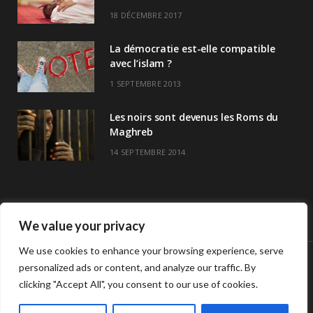
18 DÉCEMBRE 2017
La démocratie est-elle compatible
avec l’islam ?
1 SEPTEMBRE 2013
Les noirs sont devenus les Roms du
Maghreb
14 SEPTEMBRE 2014
We value your privacy
We use cookies to enhance your browsing experience, serve
personalized ads or content, and analyze our traffic. By
© Copyright Havre De Savoir 2024
clicking "Accept All", you consent to our use of cookies.
L’association
Horaires de prières >>
Contact
L’association Havre de savoir