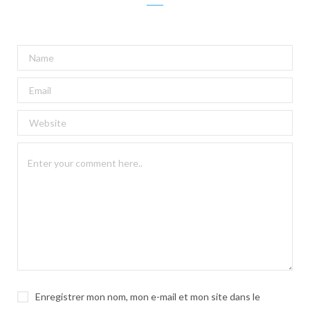
A
l
t
e
r
n
a
t
i
v
e
:
Enregistrer mon nom, mon e-mail et mon site dans le