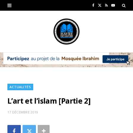
F
X
R
Y
a
(
S
o
c
T
S
u
e
w
T
b
i
u
o
t
b
o
t
e
k
e
ACTUALITÉS
r
L’art et l’islam [Partie 2]
)
17 DÉCEMBRE 2019