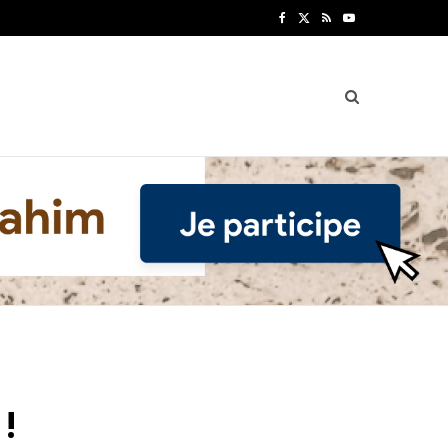
F
X
R
Y
a
(
S
o
c
T
S
u
e
w
T
b
i
u
o
t
b
o
t
e
k
e
r
)
!