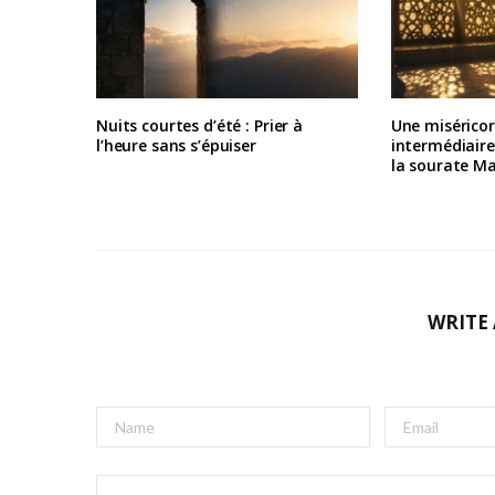
Nuits courtes d’été : Prier à
Une misérico
l’heure sans s’épuiser
intermédiair
la sourate M
WRITE
A
l
t