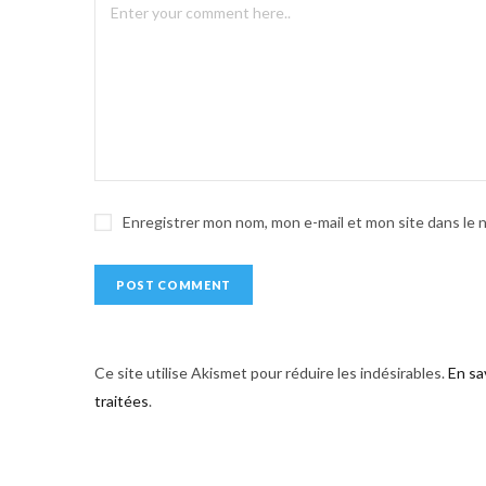
e
r
n
a
t
i
v
e
Enregistrer mon nom, mon e-mail et mon site dans le
:
Ce site utilise Akismet pour réduire les indésirables.
En sa
traitées
.