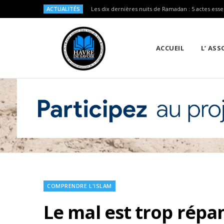
ACTUALITÉS
Les dix dernières nuits de Ramadan : 5 actes esse
ACCUEIL
L’ AS
COMPRENDRE L'ISLAM
Le mal est trop répan