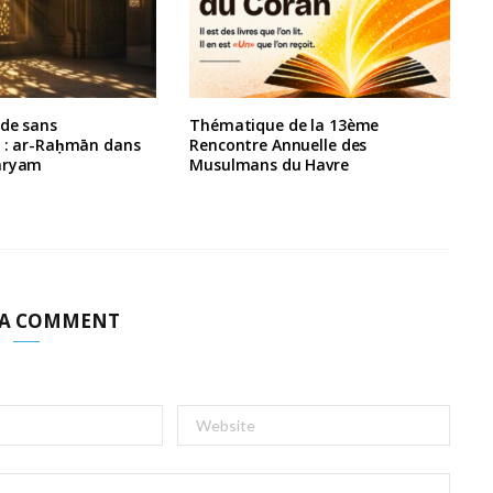
rde sans
Thématique de la 13ème
e : ar-Raḥmān dans
Rencontre Annuelle des
aryam
Musulmans du Havre
 A COMMENT