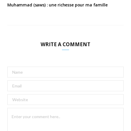
Muhammad (saws) : une richesse pour ma famille
WRITE A COMMENT
A
l
t
e
r
n
a
t