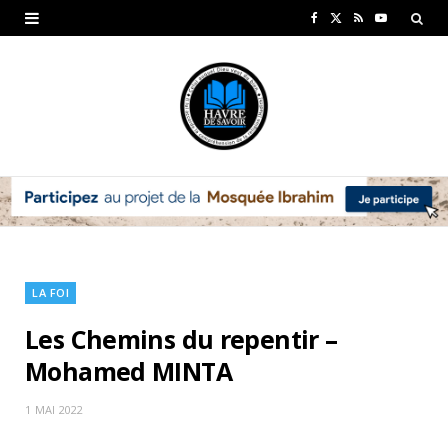
F
X
R
Y
a
(
S
o
c
T
S
u
e
w
T
b
i
u
o
t
b
o
t
e
k
e
LA FOI
r
Les Chemins du repentir –
)
Mohamed MINTA
1 MAI 2022