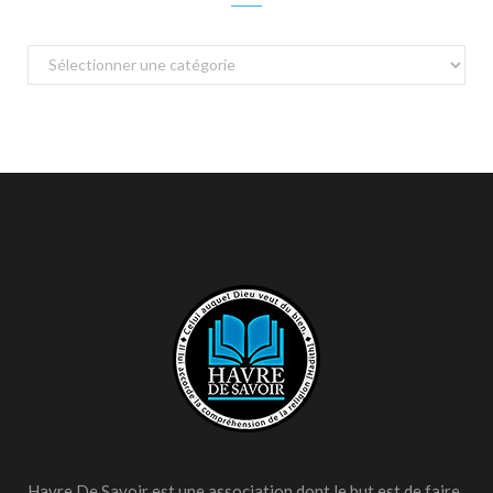
Catégories
Havre De Savoir est une association dont le but est de faire