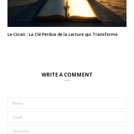
Le Coran : La Clé Perdue de la Lecture qui Transforme
WRITE A COMMENT
A
l
t
e
r