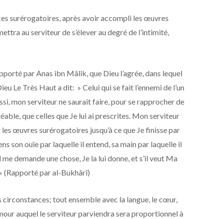
ces surérogatoires, après avoir accompli les œuvres
ttra au serviteur de s’élever au degré de l’intimité,
rapporté par Anas ibn Mâlik, que Dieu l’agrée, dans lequel
ussi, mon serviteur ne saurait faire, pour se rapprocher de
able, que celles que Je lui ai prescrites. Mon serviteur
les œuvres surérogatoires jusqu’à ce que Je finisse par
iens son ouïe par laquelle il entend, sa main par laquelle il
’il me demande une chose, Je la lui donne, et s’il veut Ma
« » (Rapporté par al-Bukhârî)
 circonstances; tout ensemble avec la langue, le cœur,
’amour auquel le serviteur parviendra sera proportionnel à