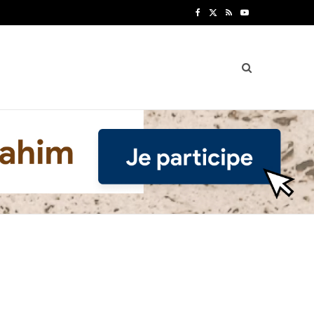
F
X
R
Y
a
(
S
o
c
T
S
u
e
w
T
b
i
u
o
t
b
o
t
e
k
e
r
)