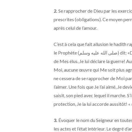
2.
Se rapprocher de Dieu par les exerci
prescrites (obligations). Ce moyen perme
après celui de l’amour.
C’est à cela que fait allusion le hadîth 
le Prophète (صلى الله عليه وسلم) dit: «Dieu Le Très Haut a dit: » Celui qui se fait l’ennemi de l’un
de Mes élus, Je lui déclare la guerre! A
Moi, aucune œuvre qui Me soit plus agré
ne cessera de se rapprocher de Moi par 
l’aimer. Une fois que Je l’ai aimé, Je dev
saisit, son pied avec lequel il marche. S
protection, Je la lui accorde aussitôt! 
3.
Évoquer le nom du Seigneur en toutes
les actes et l’état intérieur. Le degré d