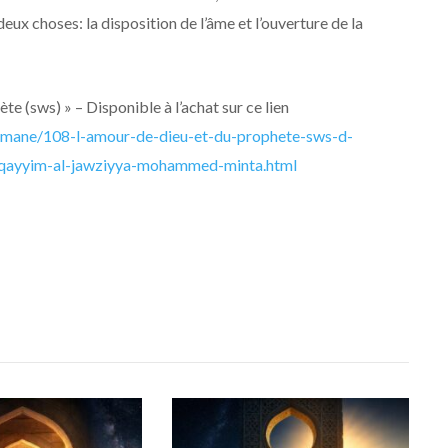
eux choses: la disposition de l’âme et l’ouverture de la
te (sws) » – Disponible à l’achat sur ce lien
ulmane/108-l-amour-de-dieu-et-du-prophete-sws-d-
l-qayyim-al-jawziyya-mohammed-minta.html