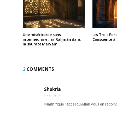
Une miséricorde sans
Les Trois Port
intermédiaire : ar-Raḥmān dans
Conscience à 
la sourate Maryam
2
COMMENTS
Shukria
9 ANS AGO
Magnifique rappel qu’Allah vous en récomp