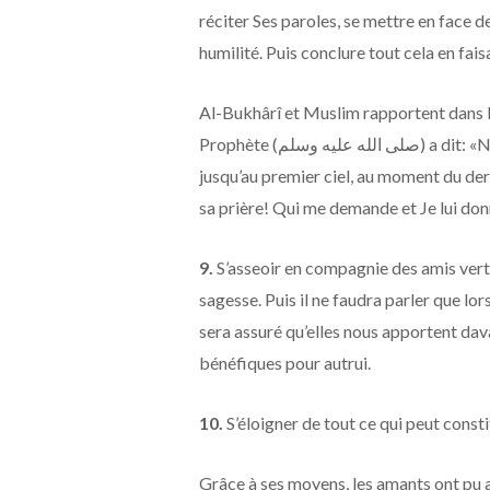
réciter Ses paroles, se mettre en face 
humilité. Puis conclure tout cela en fa
Al-Bukhârî et Muslim rapportent dans l
Prophète (صلى الله عليه وسلم) a dit: «Notre Seigneur qu’ll soit exalté, descend chaque nuit
jusqu’au premier ciel, au moment du derni
sa prière! Qui me demande et Je lui don
9.
S’asseoir en compagnie des amis vertue
sagesse. Puis il ne faudra parler que lors
sera assuré qu’elles nous apportent dav
bénéfiques pour autrui.
10.
S’éloigner de tout ce qui peut consti
Grâce à ses moyens, les amants ont pu a