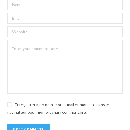
A
l
t
e
r
n
a
t
i
v
e
:
Enregistrer mon nom, mon e-mail et mon site dans le
navigateur pour mon prochain commentaire.