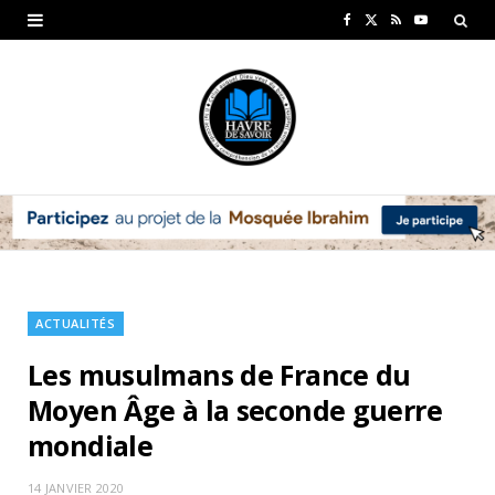
F
X
R
Y
a
(
S
o
c
T
S
u
e
w
T
b
i
u
o
t
b
o
t
e
k
e
ACTUALITÉS
r
Les musulmans de France du
)
Moyen Âge à la seconde guerre
mondiale
14 JANVIER 2020