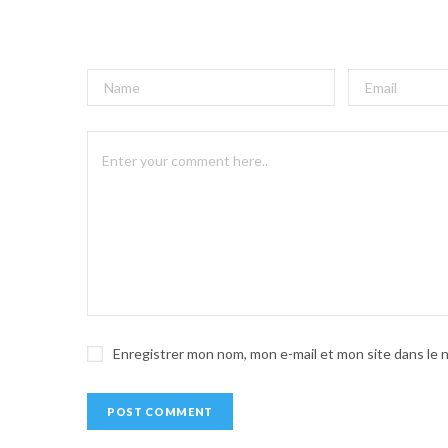
A
l
t
e
r
n
a
t
i
v
e
Enregistrer mon nom, mon e-mail et mon site dans le
: