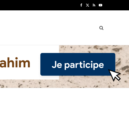
F
X
R
Y
a
(
S
o
c
T
S
u
e
w
T
b
i
u
o
t
b
o
t
e
k
e
r
)