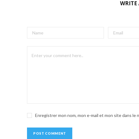
WRITE
A
l
t
e
r
n
a
t
i
v
e
Enregistrer mon nom, mon e-mail et mon site dans le
: