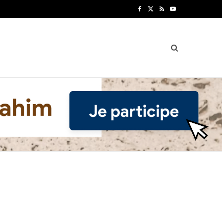
F
X
R
Y
a
(
S
o
c
T
S
u
e
w
T
b
i
u
o
t
b
o
t
e
k
e
r
)