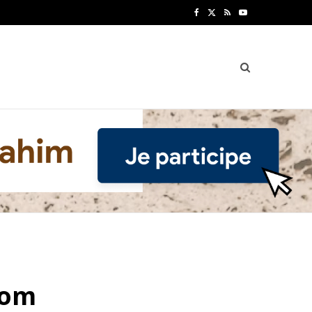
F
X
R
Y
a
(
S
o
c
T
S
u
e
w
T
b
i
u
o
t
b
o
t
e
k
e
r
)
nom