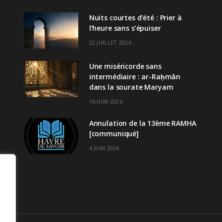
Nuits courtes d’été : Prier à
l’heure sans s’épuiser
22 JUILLET 2026
Une miséricorde sans
intermédiaire : ar-Raḥmān
dans la sourate Maryam
16 JUIN 2026
Annulation de la 13ème RAMHA
[communiqué]
4 JUIN 2026