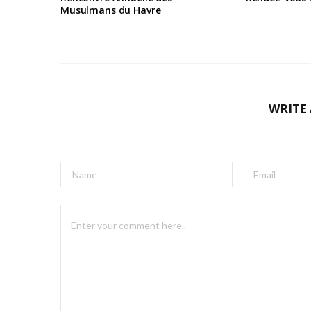
Musulmans du Havre
WRITE
A
l
t
e
r
n
a
t