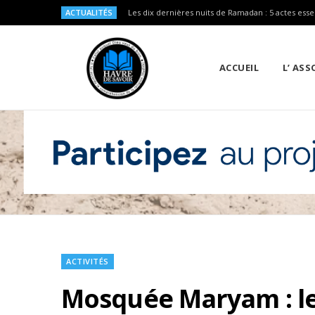
ACTUALITÉS
Les dix dernières nuits de Ramadan : 5 actes esse
ACCUEIL
L’ AS
ACTIVITÉS
Mosquée Maryam : le