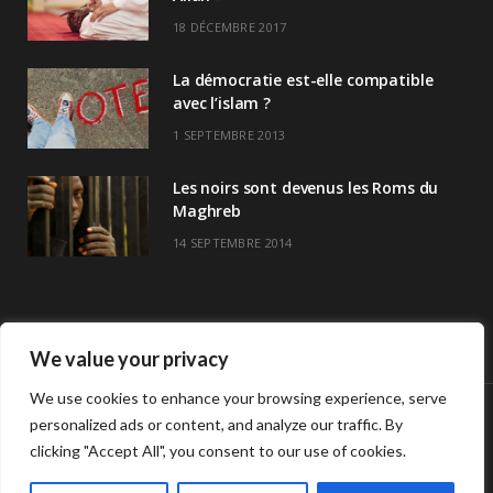
18 DÉCEMBRE 2017
La démocratie est-elle compatible
avec l’islam ?
1 SEPTEMBRE 2013
Les noirs sont devenus les Roms du
Maghreb
14 SEPTEMBRE 2014
We value your privacy
We use cookies to enhance your browsing experience, serve
personalized ads or content, and analyze our traffic. By
© Copyright Havre De Savoir 2024
clicking "Accept All", you consent to our use of cookies.
L’association
Horaires de prières >>
Contact
L’association Havre de savoir