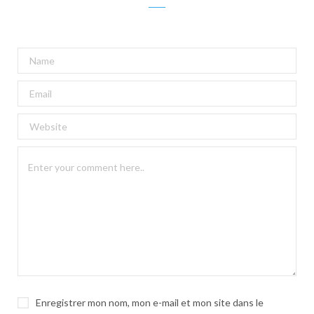
A
l
t
e
r
n
a
t
i
v
e
:
Enregistrer mon nom, mon e-mail et mon site dans le