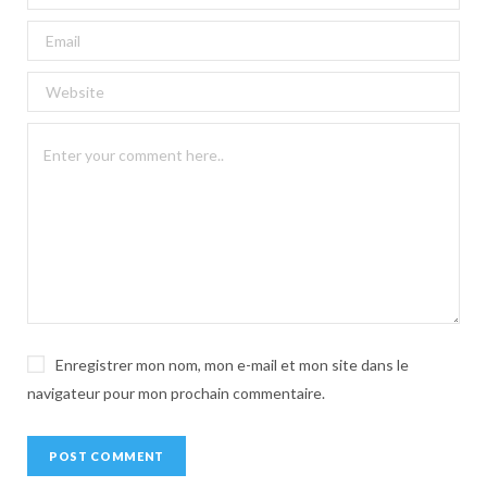
l
t
e
r
n
a
t
i
v
e
:
Enregistrer mon nom, mon e-mail et mon site dans le
navigateur pour mon prochain commentaire.