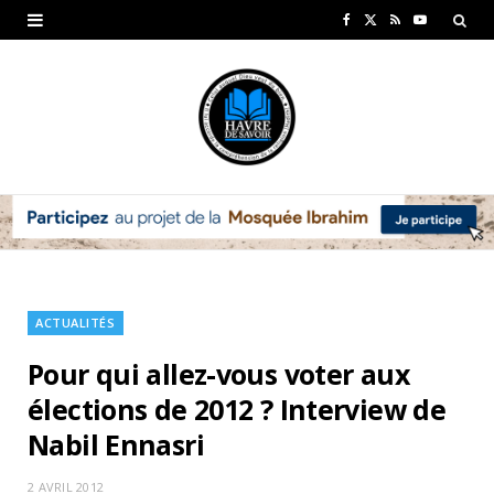
F
X
R
Y
a
(
S
o
c
T
S
u
e
w
T
b
i
u
o
t
b
o
t
e
k
e
ACTUALITÉS
r
Pour qui allez-vous voter aux
)
élections de 2012 ? Interview de
Nabil Ennasri
2 AVRIL 2012