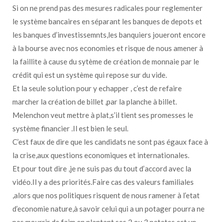
Si on ne prend pas des mesures radicales pour reglementer
le système bancaires en séparant les banques de depots et
les banques d’investissemnts,les banquiers joueront encore
à la bourse avec nos economies et risque de nous amener à
la faillite à cause du sytème de création de monnaie par le
crédit qui est un système qui repose sur du vide.
Et la seule solution pour y echapper , c’est de refaire
marcher la création de billet ,par la planche à billet.
Melenchon veut mettre à plat,s’il tient ses promesses le
système financier .Il est bien le seul.
C’est faux de dire que les candidats ne sont pas égaux face à
la crise,aux questions economiques et internationales.
Et pour tout dire ,je ne suis pas du tout d’accord avec la
vidéo.Il y a des priorités.Faire cas des valeurs familiales
,alors que nos politiques risquent de nous ramener à l’etat
d’economie nature,à savoir celui qui a un potager pourra ne
pas mourrir de faim en plantant ses 2 ou 3 patates,est un