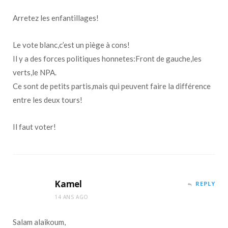
Arretez les enfantillages!
Le vote blanc,c’est un piège à cons!
Il y a des forces politiques honnetes:Front de gauche,les
verts,le NPA.
Ce sont de petits partis,mais qui peuvent faire la différence
entre les deux tours!
Il faut voter!
Kamel
REPLY
14 ANS AGO
Salam alaikoum,