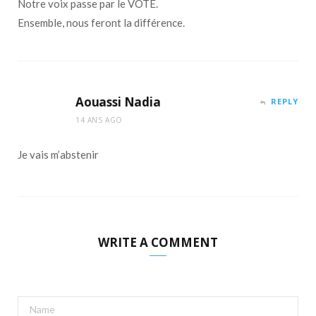
Notre voix passe par le VOTE.
Ensemble, nous feront la différence.
Aouassi Nadia
REPLY
14 ANS AGO
Je vais m’abstenir
WRITE A COMMENT
A