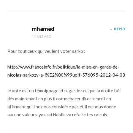
mhamed
REPLY
14 ANS AGO
Pour tout ceux qui veulent voter sarko :
http://www.franceinfo.fr/politique/la-mise-en-garde-de-
nicolas-sarkozy-a-l%E2%80%99uoif-576095-2012-04-03
le vote est un témoignage et regardez ce que la droite fait
dés maintenant en plus il ose menacer directement en
affirmant qu’il ne nous considère pas et il ne nous donne
aucune valeurs. ya essi Nabile va refaire tes calculs…