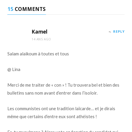
15
COMMENTS
Kamel
REPLY
14 ANS AGO
Salam alaikoum à toutes et tous
@ Lina
Merci de me traiter de « con » ! Tu trouvera bel et bien des
bulletins sans nom avant d’entrer dans l’isoloir.
Les communistes ont une tradition laïcarde… et je dirais
même que certains d’entre eux sont athéistes !
Es-tu musulmane ? Alors vote en fonction du candidat qui