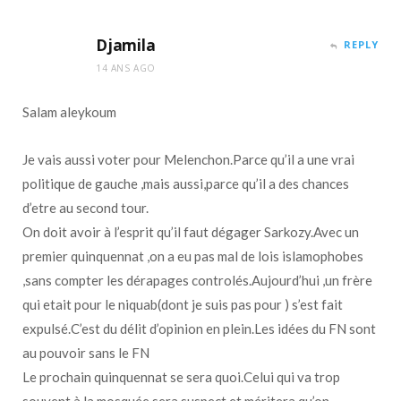
Djamila
REPLY
14 ANS AGO
Salam aleykoum
Je vais aussi voter pour Melenchon.Parce qu’il a une vrai
politique de gauche ,mais aussi,parce qu’il a des chances
d’etre au second tour.
On doit avoir à l’esprit qu’il faut dégager Sarkozy.Avec un
premier quinquennat ,on a eu pas mal de lois islamophobes
,sans compter les dérapages controlés.Aujourd’hui ,un frère
qui etait pour le niquab(dont je suis pas pour ) s’est fait
expulsé.C’est du délit d’opinion en plein.Les idées du FN sont
au pouvoir sans le FN
Le prochain quinquennat se sera quoi.Celui qui va trop
souvent à la mosquée sera suspect et méritera qu’on