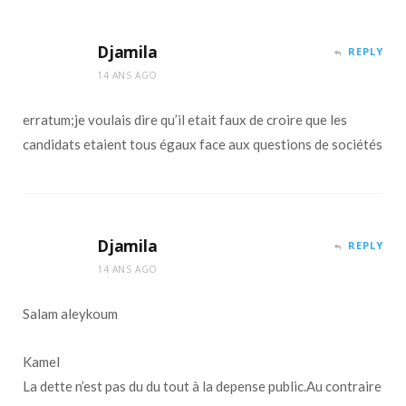
Djamila
REPLY
14 ANS AGO
erratum;je voulais dire qu’il etait faux de croire que les
candidats etaient tous égaux face aux questions de sociétés
Djamila
REPLY
14 ANS AGO
Salam aleykoum
Kamel
La dette n’est pas du du tout à la depense public.Au contraire