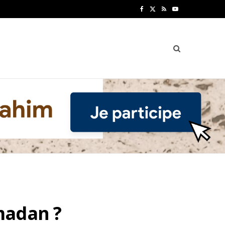
F
X
R
Y
a
(
S
o
c
T
S
u
e
w
T
b
i
u
o
t
b
o
t
e
k
e
r
)
madan ?