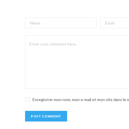
A
l
t
e
r
n
a
t
i
v
e
Enregistrer mon nom, mon e-mail et mon site dans le
: