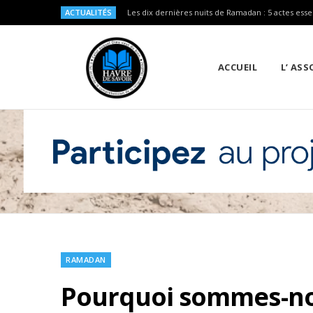
ACTUALITÉS
Les dix dernières nuits de Ramadan : 5 actes esse
ACCUEIL
L’ AS
RAMADAN
Pourquoi sommes-nou