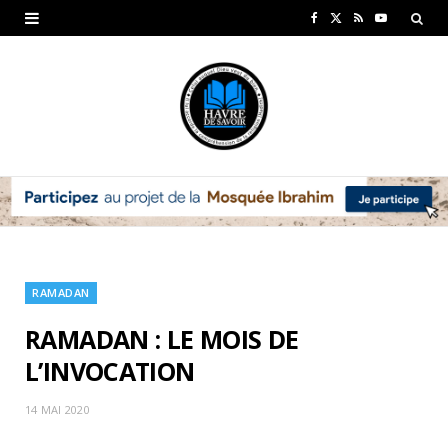
F
X
R
Y
a
(
S
o
c
T
S
u
e
w
T
b
i
u
o
t
b
o
t
e
k
e
RAMADAN
r
RAMADAN : LE MOIS DE
)
L’INVOCATION
14 MAI 2020