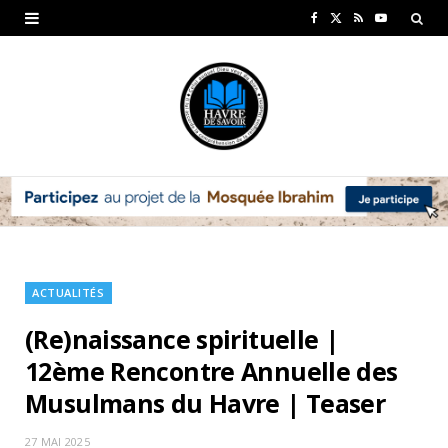
F
X
R
Y
a
(
S
o
c
T
S
u
e
w
T
b
i
u
o
t
b
o
t
e
k
e
ACTUALITÉS
r
(Re)naissance spirituelle |
)
12ème Rencontre Annuelle des
Musulmans du Havre | Teaser
27 MAI 2025