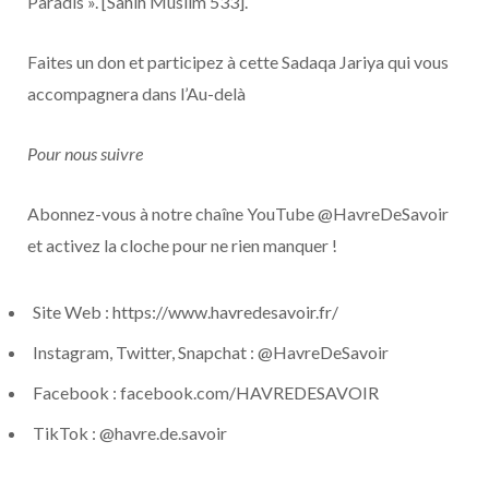
Paradis ». [Sahih Muslim 533].
Faites un don et participez à cette Sadaqa Jariya qui vous
accompagnera dans l’Au-delà
Pour nous suivre
Abonnez-vous à notre chaîne YouTube @HavreDeSavoir
et activez la cloche pour ne rien manquer !
Site Web : https://www.havredesavoir.fr/
Instagram, Twitter, Snapchat : @HavreDeSavoir
Facebook : facebook.com/HAVREDESAVOIR
TikTok : @havre.de.savoir