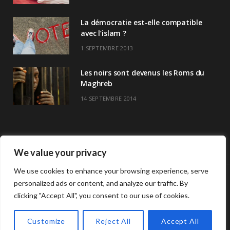
La démocratie est-elle compatible
avec l’islam ?
1 SEPTEMBRE 2013
Les noirs sont devenus les Roms du
Maghreb
14 SEPTEMBRE 2014
We value your privacy
We use cookies to enhance your browsing experience, serve
personalized ads or content, and analyze our traffic. By
© Copyright Havre De Savoir 2024
clicking "Accept All", you consent to our use of cookies.
L’association
Horaires de prières >>
Contact
L’association Havre de savoir
Customize
Reject All
Accept All
TOP