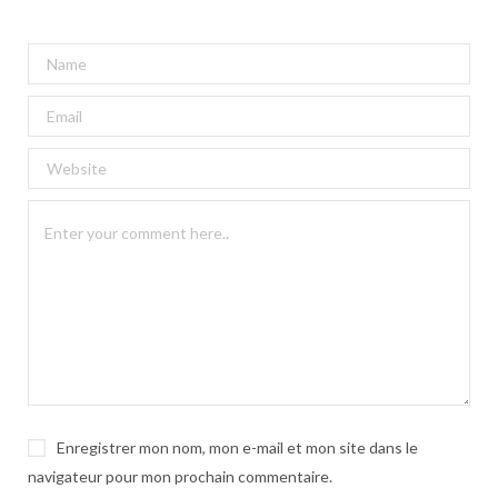
A
l
t
e
r
n
a
t
i
v
e
:
Enregistrer mon nom, mon e-mail et mon site dans le
navigateur pour mon prochain commentaire.