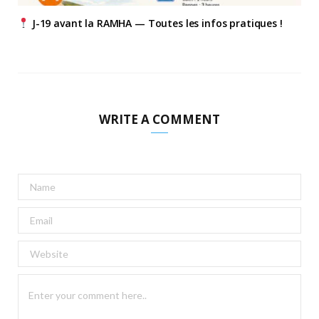
J-19 avant la RAMHA — Toutes les infos pratiques !
WRITE A COMMENT
A
l
t
e
r
n
a
t