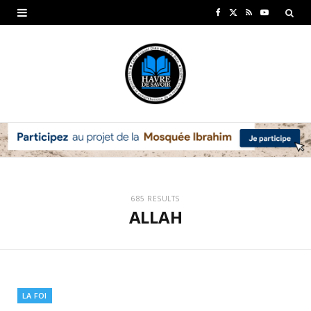
F
X
R
Y
a
(
S
o
c
T
S
u
e
w
T
b
i
u
o
t
b
o
t
e
k
e
685 RESULTS
ALLAH
r
)
LA FOI