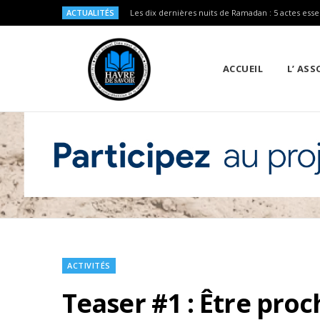
ACTUALITÉS
Les dix dernières nuits de Ramadan : 5 actes esse
ACCUEIL
L’ AS
ACTIVITÉS
Teaser #1 : Être proc