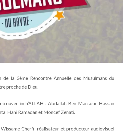
on de la 3ème Rencontre Annuelle des Musulmans du
tre proche de Dieu.
 retrouver inch’ALLAH : Abdallah Ben Mansour, Hassan
ta, Hani Ramadan et Moncef Zenati.
e Wissame Cherfi, réalisateur et producteur audiovisuel