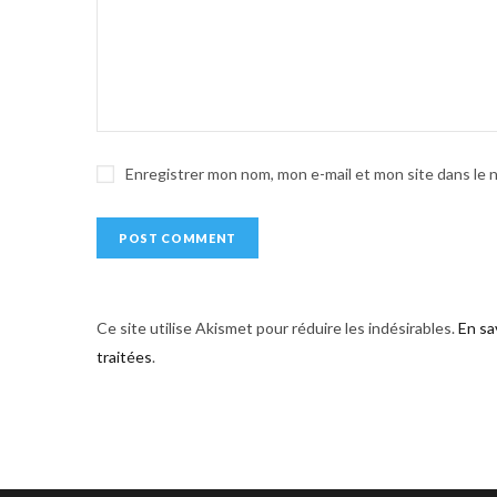
n
a
t
i
v
e
Enregistrer mon nom, mon e-mail et mon site dans le
:
Ce site utilise Akismet pour réduire les indésirables.
En sa
traitées
.