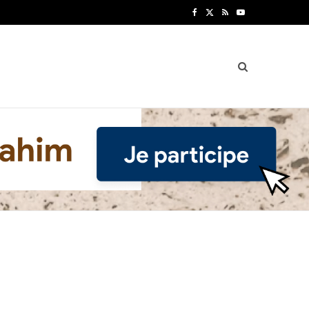
F
X
R
Y
a
(
S
o
c
T
S
u
e
w
T
b
i
u
o
t
b
o
t
e
k
e
r
)