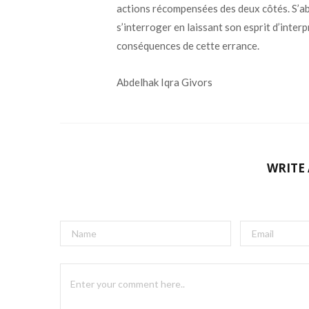
actions récompensées des deux côtés. S’abs
s’interroger en laissant son esprit d’inter
conséquences de cette errance.
Abdelhak Iqra Givors
WRITE
A
l
t
e
r