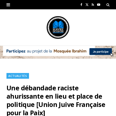
F
X
R
Y
a
(
S
o
c
T
S
u
e
w
T
b
i
u
o
t
b
o
t
e
k
e
ACTUALITÉS
r
Une débandade raciste
)
ahurissante en lieu et place de
politique [Union Juive Française
pour la Paix]