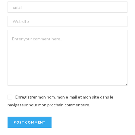
t
e
r
n
a
t
i
v
e
:
Enregistrer mon nom, mon e-mail et mon site dans le
navigateur pour mon prochain commentaire.