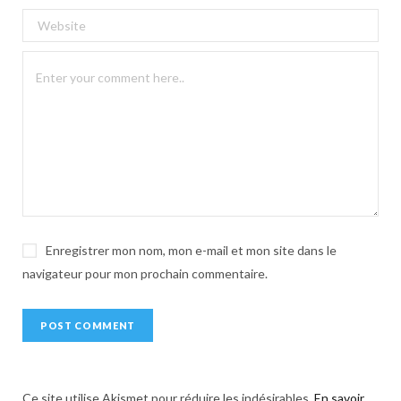
e
r
n
a
t
i
v
e
:
Enregistrer mon nom, mon e-mail et mon site dans le
navigateur pour mon prochain commentaire.
Ce site utilise Akismet pour réduire les indésirables.
En savoir