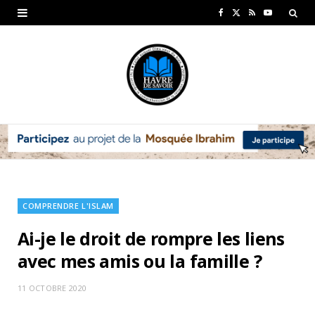
F
X
R
Y
a
(
S
o
c
T
S
u
e
w
T
b
i
u
o
t
b
o
t
e
k
e
COMPRENDRE L'ISLAM
r
Ai-je le droit de rompre les liens
)
avec mes amis ou la famille ?
11 OCTOBRE 2020