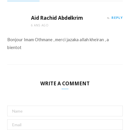
Aid Rachid Abdelkrim
REPLY
6 ANS AGO
Bonjour Imam Othmane , merci jazaka allah kheiran , a
bientot
WRITE A COMMENT
A
l
t