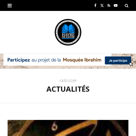
F
X
R
Y
a
(
S
o
c
T
S
u
e
w
T
b
i
u
o
t
b
o
t
e
CATEGORY
k
e
ACTUALITÉS
r
)