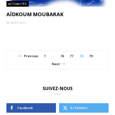
ACTUALITÉS
AÏDKOUM MOUBARAK
30 AOÛT 2011
Previous
1
76
77
78
79
…
Next
SUIVEZ-NOUS
Facebook
X (Twitter)