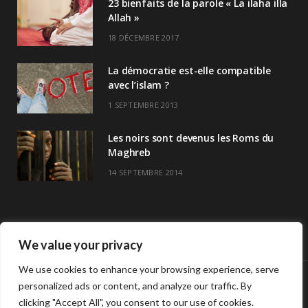
23 bienfaits de la parole « La ilaha illa
Allah »
18 DÉCEMBRE 2017
La démocratie est-elle compatible
avec l’islam ?
1 SEPTEMBRE 2013
Les noirs sont devenus les Roms du
Maghreb
14 SEPTEMBRE 2014
We value your privacy
We use cookies to enhance your browsing experience, serve
personalized ads or content, and analyze our traffic. By
© Copyright Havre De Savoir 2024
clicking "Accept All", you consent to our use of cookies.
L’association
Horaires de prières >>
Contact
L’association Havre de savoir