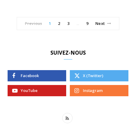
Previous
1
2
3
9
Next
…
SUIVEZ-NOUS
Facebook
X (Twitter)
YouTube
Instagram
R
S