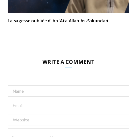
La sagesse oubliée d’Ibn ‘Ata Allah As-Sakandari
WRITE A COMMENT
A
l
t
e
r
n
a