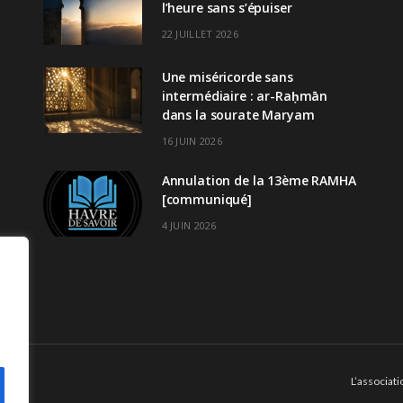
l’heure sans s’épuiser
22 JUILLET 2026
Une miséricorde sans
intermédiaire : ar-Raḥmān
dans la sourate Maryam
16 JUIN 2026
Annulation de la 13ème RAMHA
[communiqué]
4 JUIN 2026
L’associati