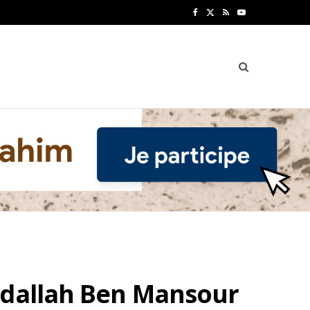
F
X
R
Y
a
(
S
o
c
T
S
u
e
w
T
b
i
u
o
t
b
o
t
e
k
e
r
)
bdallah Ben Mansour