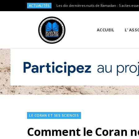
ACTUALITÉS
Les dix dernières nuits de Ramadan : 5 actes esse
ACCUEIL
L’ AS
LE CORAN ET SES SCIENCES
Comment le Coran no