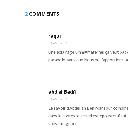
2
COMMENTS
raqui
13 ANS AGO
Une éclairage:ummi=maternel ça veut pas di
parabole, sans que Nous ne t’apportions la
abd el Badiî
13 ANS AGO
Le savoir d’Abdellah Ben Mansour combiné 
dans le contexte actuel est époustouflant
souvent ignoré.