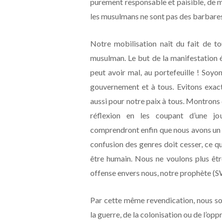
purement responsable et paisible, de m
les musulmans ne sont pas des barbares
Notre mobilisation naît du fait de t
musulman. Le but de la manifestation ét
peut avoir mal, au portefeuille ! Soyo
gouvernement et à tous. Evitons exac
aussi pour notre paix à tous. Montrons q
réflexion en les coupant d’une j
comprendront enfin que nous avons un 
confusion des genres doit cesser, ce q
être humain. Nous ne voulons plus êtr
offense envers nous, notre prophète (SW
Par cette même revendication, nous so
la guerre, de la colonisation ou de l’op