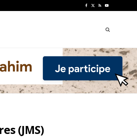
F
X
R
Y
a
(
S
o
c
T
S
u
e
w
T
b
i
u
o
t
b
o
t
e
k
e
r
)
es (JMS)