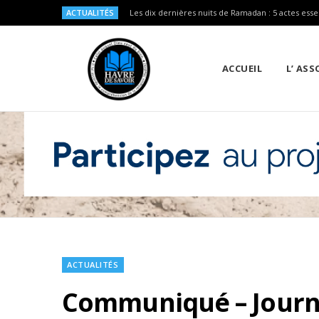
ACTUALITÉS
Les dix dernières nuits de Ramadan : 5 actes esse
ACCUEIL
L’ AS
ACTUALITÉS
Communiqué – Journé