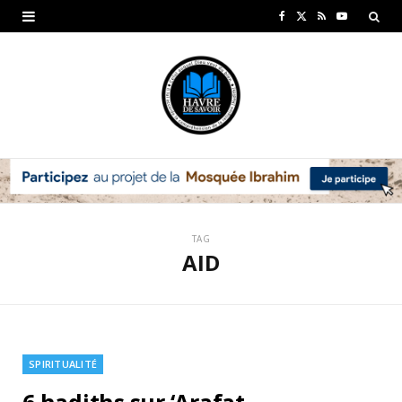
F
X
R
Y
a
(
S
o
c
T
S
u
e
w
T
b
i
u
o
t
b
o
t
e
TAG
k
e
AID
r
)
SPIRITUALITÉ