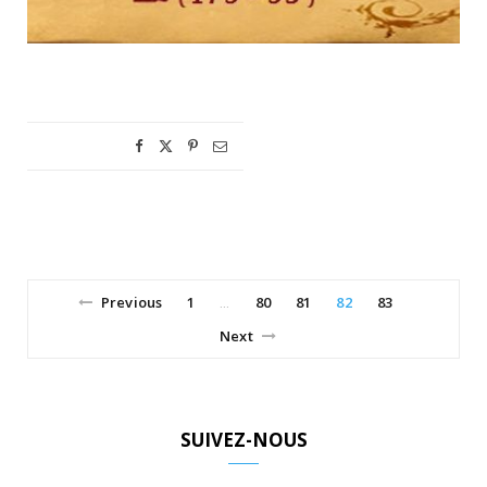
Previous
1
80
81
82
83
…
Next
SUIVEZ-NOUS