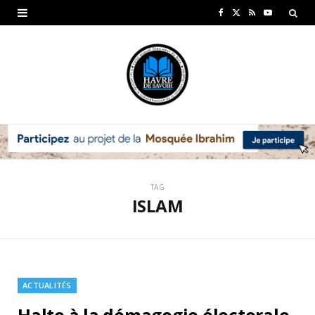
F
X
R
Y
a
(
S
o
c
T
S
u
e
w
T
b
i
u
o
t
b
o
t
e
TAG
k
e
ISLAM
r
)
ACTUALITÉS