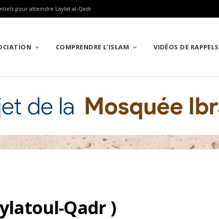
ntiels pour atteindre Laylat al-Qadr
SOCIATION
COMPRENDRE L’ISLAM
VIDÉOS DE RAPPELS
aylatoul-Qadr )