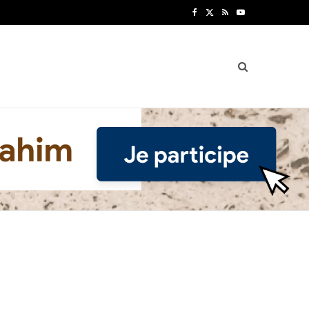
F
X
R
Y
a
(
S
o
c
T
S
u
e
w
T
b
i
u
o
t
b
o
t
e
k
e
r
)