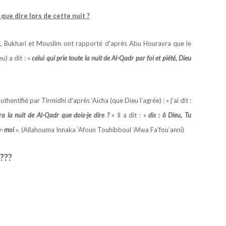
 que dire lors de cette nuit ?
et, Bukhari et Mouslim ont rapporté d’après Abu Hourayra que le
u) a dit :
«
celui qui prie toute la nuit de Al-Qadr par foi et piété, Dieu
ntifié par Tirmidhi d’après ’Aïcha (que Dieu l’agrée) : « j’ai dit :
ra la nuit de Al-Qadr que dois-je dire ?
» Il a dit : «
dis : ô Dieu, Tu
s- moi
». (Allahouma Innaka ’Afoun Touhibboul ’Afwa Fa’fou’anni)
????