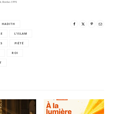
sé, Bordas 1991
HADITH
RE
L’ISLAM
ÉS
PIÉTÉ
N
ROI
T