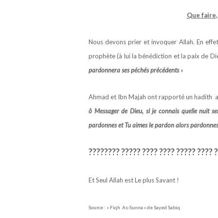
Que faire,
Nous devons prier et invoquer Allah. En eff
prophète (à lui la bénédiction et la paix de Die
pardonnera ses péchés précédents
»
Ahmad et Ibn Majah ont rapporté un hadith authe
ô Messager de Dieu, si je connais quelle nuit se
pardonnes et Tu aimes le pardon alors pardonne
???????? ????? ???? ???? ????? ???? 
Et Seul Allah est Le plus Savant !
Source : « Fiqh As-Sunna » de Sayed Sabiq