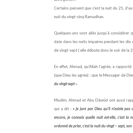
Certains pensent que c’est la nuit du 21, d’aut
nuit du vingt-cinq Ramadhan.
Quelques-uns sont allés jusqu’à considérer qu
date dans les nuits impaires pendant les dix d
de vingt-sept ( elle débute donc le soir de la
En effet, Ahmad, qu’Allah l’agrée, a rapport
(que Dieu les agrée) : que le Messager de Dieu
du vingt-sept
».
Muslim, Ahmad et Abu Dâwûd ont aussi rappo
qui a dit :
« je jure par Dieu qu’il n’existe pas
encore, je connais quelle nuit est-elle, c’est la
ordonné de prier, c’est la nuit du vingt – sept, son