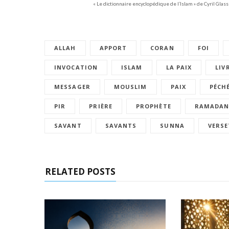
« Le dictionnaire encyclopédique de l’Islam » de Cyril Glas
ALLAH
APPORT
CORAN
FOI
INVOCATION
ISLAM
LA PAIX
LIV
MESSAGER
MOUSLIM
PAIX
PÉCH
PIR
PRIÈRE
PROPHÈTE
RAMADA
SAVANT
SAVANTS
SUNNA
VERSE
RELATED POSTS