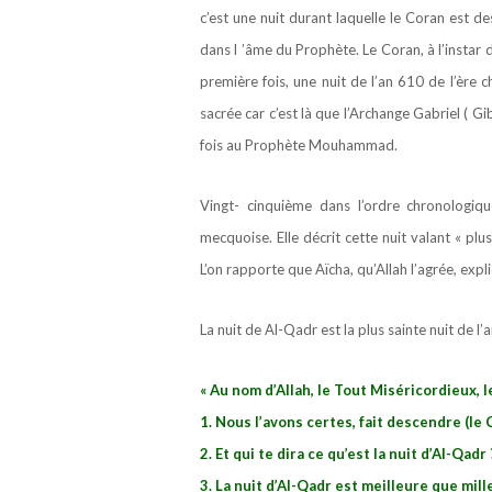
c’est une nuit durant laquelle le Coran est d
dans l ’âme du Prophète. Le Coran, à l’instar 
première fois, une nuit de l’an 610 de l’ère
sacrée car c’est là que l’Archange Gabriel ( Gib
fois au Prophète Mouhammad.
Vingt- cinquième dans l’ordre chronologiqu
mecquoise. Elle décrit cette nuit valant « pl
L’on rapporte que Aïcha, qu’Allah l’agrée, expl
La nuit de Al-Qadr est la plus sainte nuit de l
« Au nom d’Allah, le Tout Miséricordieux, 
1. Nous l’avons certes, fait descendre (le 
2. Et qui te dira ce qu’est la nuit d’Al-Qadr 
3. La nuit d’Al-Qadr est meilleure que mill