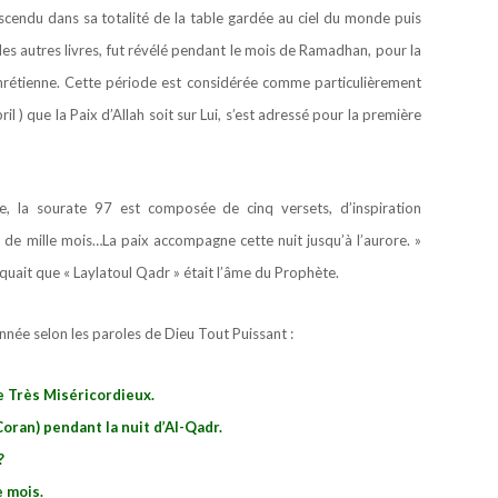
escendu dans sa totalité de la table gardée au ciel du monde puis
des autres livres, fut révélé pendant le mois de Ramadhan, pour la
 chrétienne. Cette période est considérée comme particulièrement
ril ) que la Paix d’Allah soit sur Lui, s’est adressé pour la première
e, la sourate 97 est composée de cinq versets, d’inspiration
us de mille mois…La paix accompagne cette nuit jusqu’à l’aurore. »
iquait que « Laylatoul Qadr » était l’âme du Prophète.
’année selon les paroles de Dieu Tout Puissant :
le Très Miséricordieux.
Coran) pendant la nuit d’Al-Qadr.
?
e mois.