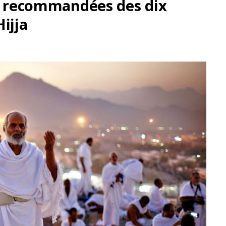
ns recommandées des dix
ijja