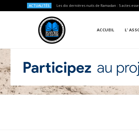
ACTUALITÉS
Les dix dernières nuits de Ramadan : 5 actes esse
ACCUEIL
L’ AS