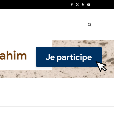
F
X
R
Y
a
(
S
o
c
T
S
u
e
w
T
b
i
u
o
t
b
o
t
e
k
e
r
)