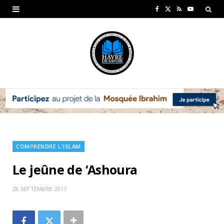
F
X
R
Y
a
(
S
o
c
T
S
u
e
w
T
b
i
u
o
t
b
o
t
e
k
e
COMPRENDRE L'ISLAM
r
Le jeûne de ‘Ashoura
)
28 SEPTEMBRE 2017