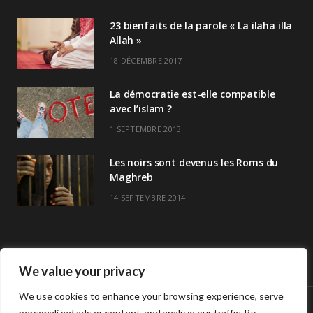
23 bienfaits de la parole « La ilaha illa
Allah »
18 DÉCEMBRE 2017
La démocratie est-elle compatible
avec l’islam ?
1 SEPTEMBRE 2013
Les noirs sont devenus les Roms du
Maghreb
14 SEPTEMBRE 2014
We value your privacy
We use cookies to enhance your browsing experience, serve
personalized ads or content, and analyze our traffic. By