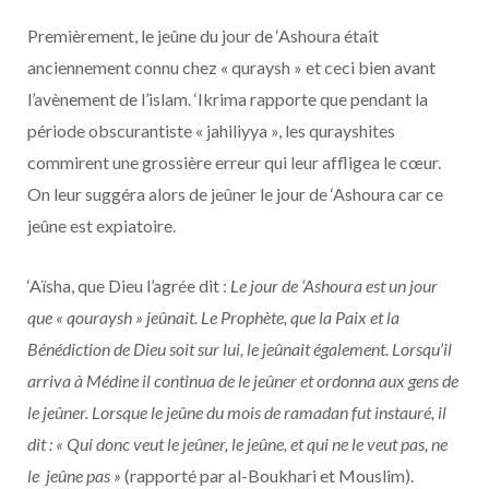
Premièrement, le jeûne du jour de ‘Ashoura était
anciennement connu chez « quraysh » et ceci bien avant
l’avènement de l’islam. ‘Ikrima rapporte que pendant la
période obscurantiste « jahiliyya », les qurayshites
commirent une grossière erreur qui leur affligea le cœur.
On leur suggéra alors de jeûner le jour de ‘Ashoura car ce
jeûne est expiatoire.
‘Aïsha, que Dieu l’agrée dit :
Le jour de ‘Ashoura est un jour
que « qouraysh » jeûnait. Le Prophète, que la Paix et la
Bénédiction de Dieu soit sur lui, le jeûnait également. Lorsqu’il
arriva à Médine il continua de le jeûner et ordonna aux gens de
le jeûner. Lorsque le jeûne du mois de ramadan fut instauré, il
dit : « Qui donc veut le jeûner, le jeûne, et qui ne le veut pas, ne
le jeûne pas »
(rapporté par al-Boukhari et Mouslim).